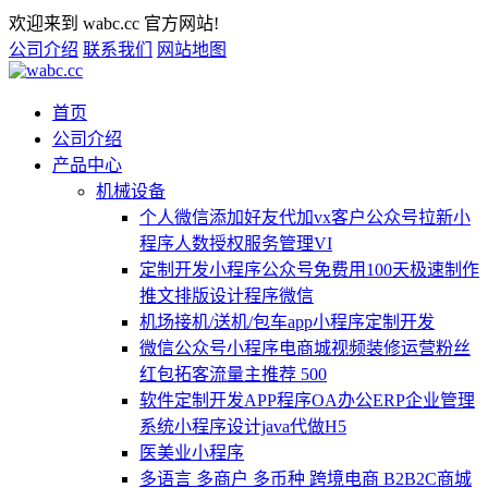
欢迎来到 wabc.cc 官方网站!
公司介绍
联系我们
网站地图
首页
公司介绍
产品中心
机械设备
个人微信添加好友代加vx客户公众号拉新小
程序人数授权服务管理VI
定制开发小程序公众号免费用100天极速制作
推文排版设计程序微信
机场接机/送机/包车app小程序定制开发
微信公众号小程序电商城视频装修运营粉丝
红包拓客流量主推荐 500
软件定制开发APP程序OA办公ERP企业管理
系统小程序设计java代做H5
医美业小程序
多语言 多商户 多币种 跨境电商 B2B2C商城