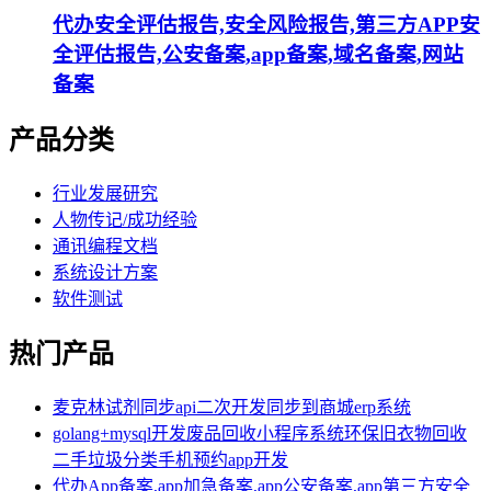
代办安全评估报告,安全风险报告,第三方APP安
全评估报告,公安备案,app备案,域名备案,网站
备案
产品分类
行业发展研究
人物传记/成功经验
通讯编程文档
系统设计方案
软件测试
热门产品
麦克林试剂同步api二次开发同步到商城erp系统
golang+mysql开发废品回收小程序系统环保旧衣物回收
二手垃圾分类手机预约app开发
代办App备案,app加急备案,app公安备案,app第三方安全