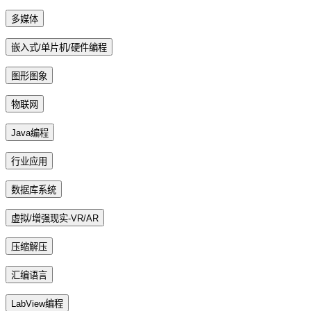
多媒体
嵌入式/单片机/硬件编程
图形图象
物联网
Java编程
行业应用
数据库系统
虚拟/增强现实-VR/AR
压缩解压
汇编语言
LabView编程