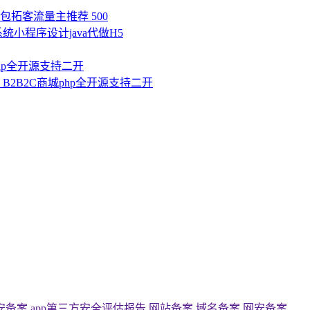
拓客流量主推荐 500
统小程序设计java代做H5
php全开源支持二开
B2B2C商城php全开源支持二开
p公安备案,app第三方安全评估报告,网站备案,域名备案,网安备案