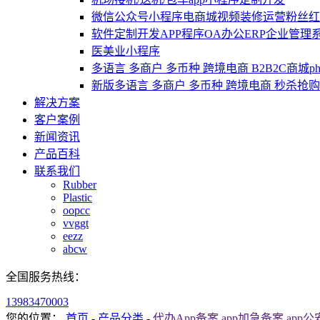
微信公众号小程序电商城视频装修运营粉丝红包
软件定制开发APP程序OA办公ERP企业管理系
医美业小程序
多语言 多商户 多币种 跨境电商 B2B2C商城
新版多语言 多商户 多币种 跨境电商 秒杀抢购 
解决方案
客户案例
新闻资讯
产品百科
联系我们
Rubber
Plastic
oopcc
vvggt
eezz
abcw
全国服务热线：
13983470003
您的位置：
首页
-
产品分类
-
代办App备案,app加急备案,ap