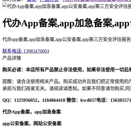
代办App备案,app加急备案,a
代办app备案,app加急备案,app公安备案,app第三方安全评估报
联系电话
: 13983470003
产品详情
购买必读：
本店所有产品禁止非法使用，如果非法使用一切后
提醒：请合法使用相关产品。购买成功并且我们把正常使用的产
承担与我们商家无关。请阅读请悉知。如果不同意请勿购买,
QQ：1325956052
，
1184864410
微信
：
kwd657
电话：156385571
代办
App备案
，
app加急备案
app公安备案，网站公安备案