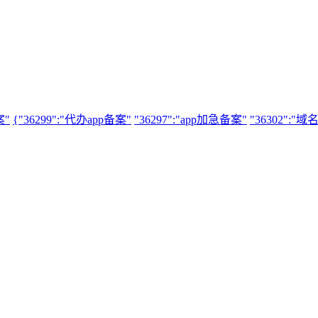
案"
{"36299":"代办app备案"
"36297":"app加急备案"
"36302":"域