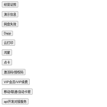
经营证照
演示信息
网盘失效
Dapp
云打印
鸿蒙
点卡
激活码/授权码
VIP会员/VIP续费
移动/联通/自动卡密
api开发对接服务