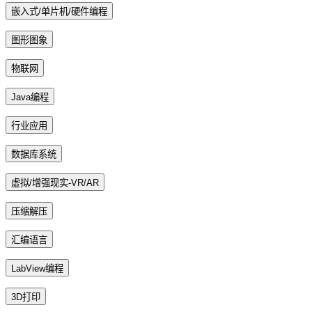
嵌入式/单片机/硬件编程
图形图象
物联网
Java编程
行业应用
数据库系统
虚拟/增强现实-VR/AR
压缩解压
汇编语言
LabView编程
3D打印